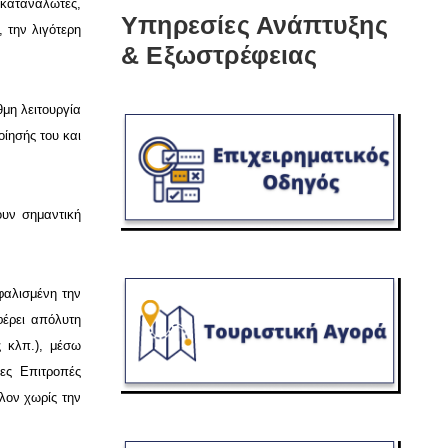
 καταναλωτές,
Υπηρεσίες Ανάπτυξης
 την λιγότερη
& Εξωστρέφειας
θμη λειτουργία
οίησής του και
ουν σημαντική
φαλισμένη την
έρει απόλυτη
 κλπ.), μέσω
ες Επιτροπές
λον χωρίς την