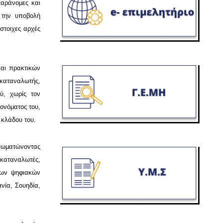
παράνομες και
 την υποβολή
στοιχες αρχές
αι πρακτικών
 καταναλωτής,
ύ, χωρίς τον
ονόματος του,
 κλάδου του.
νσωματώνοντας
 καταναλωτές,
χων ψηφιακών
νία, Σουηδία,