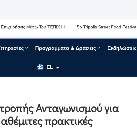
ιρήσεις Μέσω Του ΤΕΠΙΧ ΙΙΙ
5ο Tripolis Street Food Festival-Μι
Υπηρεσίες
Προγράμματα & Δράσεις
Εκδηλώσεις
EN
EL
FR
ιτροπής Ανταγωνισμού για
 αθέμιτες πρακτικές