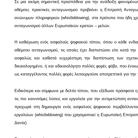
Σε μια ακόμη σημαντική προσπάθεια για την ανάδειξη φαινομέν
αθέμιτες πρακτικές ανταγωνισμού προβαίνει η Επιτροπή Ανταγω
ανώνυμων πληροφοριών (whistleblowing), στα πρότυπα που ήδη χρη
ανταγωνισμού άλλων Ευρωπαϊκών κρατών – μελών.
Η καθιέρωση ενός ασφαλούς ψηφιακού τόπου, όπου ο κάθε ενδια
αθέμιτου ανταγωνισμού, τις οποίες έχει διαπιστώσει είτε κατά τη
ασφαλώς και καθιστά ευχερέστερη την διαπίστωση των σχετι
δικαιολογημένο, ή και αδικαιολόγητο πολλές φορές φόβο, που ένοι
ως καταγγέλοντος πολλές φορές λειτουργούσε αποτρεπτικά για την 
Ειδικότερα και σύμφωνα με δελτίο τύπου, που εξέδωσε πρόσφατα 
τις πιο καινοτόμες λύσεις και εργαλεία για την αντιμετώπιση αντ
προχωρά στη δημιουργία ενός ασφαλούς ψηφιακού περιβάλλοντ
εργαλείων (whistleblowing) που χρησιμοποιεί η Ευρωπαϊκή Επιτρο
Δανία).