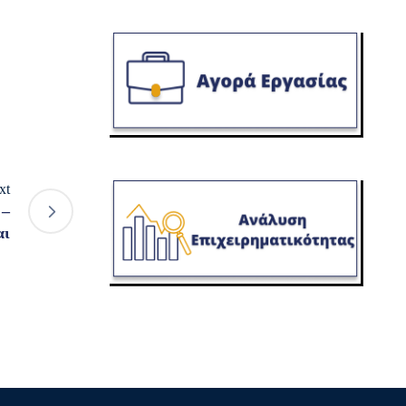
xt
 –
αι