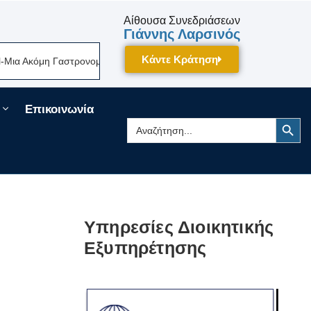
Αίθουσα Συνεδριάσεων
Γιάννης Λαρσινός
Κάντε Κράτηση
α Ακόμη Γαστρονομική Γιορτή Της Πελοποννήσου Δίνει Ραντεβού Τον Σεπ
Επικοινωνία
Search Button
Search
for:
Υπηρεσίες Διοικητικής
Εξυπηρέτησης