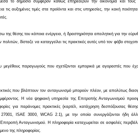
 άμεσα το δημόσιο συμφέρον καθώς επηρεάζουν την οικονομία και τους
 τις αυξημένες τιμές στα προϊόντα και στις υπηρεσίες, την κακή ποιότητα,
τές.
σω της θέσης του κάποια ενέργεια, ή δραστηριότητα απειλητική για την εύρυ
ων πολιτών, δίσταζε να καταγγείλει τις πρακτικές αυτές υπό τον φόβο στοχοπ
ου μεγέθους παραγωγούς που σχετίζονται εμπορικά με αγοραστές που έχ
ακτικές που βλάπτουν τον ανταγωνισμό μπορούν πλέον, με απολύτως διασ
μφέροντος. Η νέα ψηφιακή υπηρεσία της Επιτροπής Ανταγωνισμού προσφ
ορίες για παράνομες πρακτικές (καρτέλ, κατάχρηση δεσπόζουσας θέσης
EC 27001, ISAE 3000, WCAG 2.1), με την οποία συνεργάζονται ήδη άλλ
ν Επιτροπή Ανταγωνισμού. Η πληροφορία καταχωρείται σε ασφαλές περιβάλ
ίμενο της πληροφορίας.