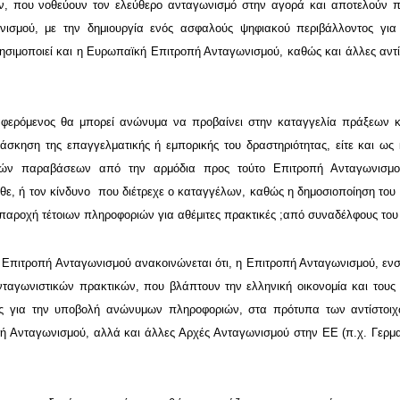
ων, που νοθεύουν τον ελεύθερο ανταγωνισμό στην αγορά και αποτελούν 
νισμού, με την δημιουργία ενός ασφαλούς ψηφιακού περιβάλλοντος για
σιμοποιεί και η Ευρωπαϊκή Επιτροπή Ανταγωνισμού, καθώς και άλλες αντί
φερόμενος θα μπορεί ανώνυμα να προβαίνει στην καταγγελία πράξεων κ
ν άσκηση της επαγγελματικής ή εμπορικής του δραστηριότητας, είτε και ως
κών παραβάσεων από την αρμόδια προς τούτο Επιτροπή Ανταγωνισμο
ωθε, ή τον κίνδυνο που διέτρεχε ο καταγγέλων, καθώς η δημοσιοποίηση του 
παροχή τέτοιων πληροφοριών για αθέμιτες πρακτικές ;από συναδέλφους του
η Επιτροπή Ανταγωνισμού ανακοινώνεται ότι, η Επιτροπή Ανταγωνισμού, ε
ιανταγωνιστικών πρακτικών, που βλάπτουν την ελληνική οικονομία και τους
ος για την υποβολή ανώνυμων πληροφοριών, στα πρότυπα των αντίστοι
πή Ανταγωνισμού, αλλά και άλλες Αρχές Ανταγωνισμού στην ΕΕ (π.χ. Γερμα