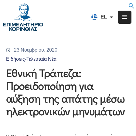
EN
EL
FR
Επιμελητήριο
Ενημέρωση
23 Νοεμβρίου, 2020
Υπηρεσίες
Ειδήσεις-Τελευταία Νέα
Προγράμματα
Εθνική Τράπεζα:
&
Προειδοποίηση για
Δράσεις
αύξηση της απάτης μέσω
Εκδηλώσεις
ηλεκτρονικών μηνυμάτων
Επικοινωνία