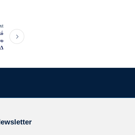
xt
κό
ου
Δ
ewsletter