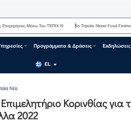
ήσεις Μέσω Του ΤΕΠΙΧ ΙΙΙ
5ο Tripolis Street Food Festival-Μια 
Υπηρεσίες
Προγράμματα & Δράσεις
Εκδηλώσεις
EN
EL
FR
ταία Νέα
Επιμελητήριο Κορινθίας για 
λλα 2022