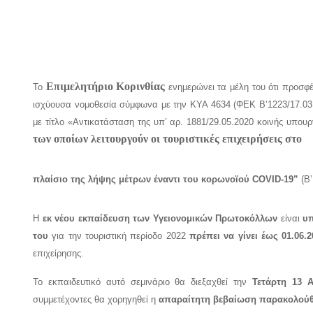
Επιμελητήριο Κορινθίας
Το
ενημερώνει τα μέλη του ότι προσφ
ισχύουσα νομοθεσία σύμφωνα με την ΚΥΑ 4634 (ΦΕΚ Β’1223/17.03.2
με τίτλο «Αντικατάσταση της υπ’ αρ. 1881/29.05.2020 κοινής υπου
των οποίων λειτουργούν οι τουριστικές επιχειρήσεις στο
πλαίσιο της λήψης μέτρων έναντι του κορωνοϊού COVID-19”
(Β’
Η
εκ νέου εκπαίδευση των Υγειονομικών Πρωτοκόλλων
είναι
υπ
του
για την τουριστική περίοδο 2022
πρέπει να γίνει έως 01.06.2
επιχείρησης.
Το εκπαιδευτικό αυτό σεμινάριο
θα διεξαχθεί την
Τετάρτη 13 Α
συμμετέχοντες θα χορηγηθεί η
απαραίτητη βεβαίωση παρακολού