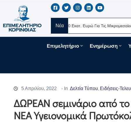
Νέα
E Ελλάς
Νέα Δάνεια 330 Εκατ. Ευρώ Για Τις Μικρομεσαίες Επιχειρ
Επιμελητήριο
Ενημέρωση
5 Απριλίου, 2022
- In
Δελτία Τύπου
Ειδήσεις-Τελευ
‚
ΔΩΡΕΑΝ σεμινάριο από το 
NEA Υγειονομικά Πρωτόκο