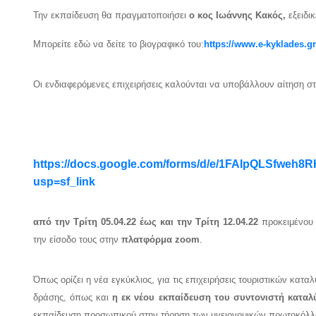
Την εκπαίδευση θα πραγματοποιήσει
ο κος Ιωάννης Κακός,
εξειδι
Μπορείτε εδώ να δείτε το βιογραφικό του:
https://www.e-kyklades.
Οι ενδιαφερόμενες επιχειρήσεις καλούνται να υποβάλλουν αίτηση σ
https://docs.google.com/forms/d/e/1FAIpQLSfw
usp=sf_link
από
την Τρίτη 05.04.22
έως και την Τρίτη 12.04.22
προκειμένου
την είσοδο τους στην
πλατφόρμα
zoom
.
Όπως ορίζει η νέα εγκύκλιος, για τις επιχειρήσεις τουριστικών κατ
δράσης, όπως και
η εκ νέου εκπαίδευση του συντονιστή καταλ
εκπαίδευση προσωπικού στην τήρηση των υγειονομικών πρωτοκόλλ