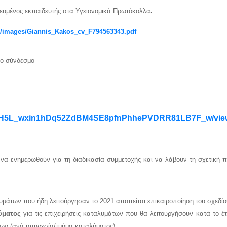
κευμένος εκπαιδευτής στα Υγειονομικά Πρωτόκολλα
.
gr/images/Giannis_Kakos_cv_F794563343.pdf
το σύνδεσμο
eh8RH5L_wxin1hDq52ZdBM4SE8pfnPhhePVDRR81LB7F_w/vie
 να ενημερωθούν για τη διαδικασία συμμετοχής και να λάβουν τη σχετική 
αλυμάτων που ήδη λειτούργησαν το 2021 απαιτείται επικαιροποίηση του σχεδίο
ύματος
για τις επιχειρήσεις καταλυμάτων που θα λειτουργήσουν κατά το έτ
ων (ανά υπηρεσία/τμήμα καταλύματος).