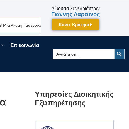
Αίθουσα Συνεδριάσεων
Γιάννης Λαρσινός
Κάντε Κράτηση
Ακόμη Γαστρονομική Γιορτή Της Πελοποννήσου Δίνει Ραντεβού Τον Σεπτέ
Επικοινωνία
Search Button
Search
for:
Υπηρεσίες Διοικητικής
τα
Εξυπηρέτησης