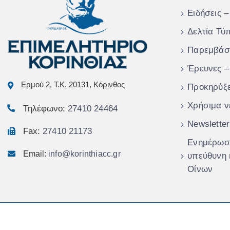
Ειδήσεις –
Δελτία Τύ
Παρεμβάσ
Έρευνες –
Ερμού 2, Τ.Κ. 20131, Κόρινθος
Προκηρύξε
Χρήσιμα ν
Τηλέφωνο:
27410 24464
Newsletter
Fax:
27410 21173
Ενημέρωση
Email:
info@korinthiacc.gr
υπεύθυνη
Οίνων