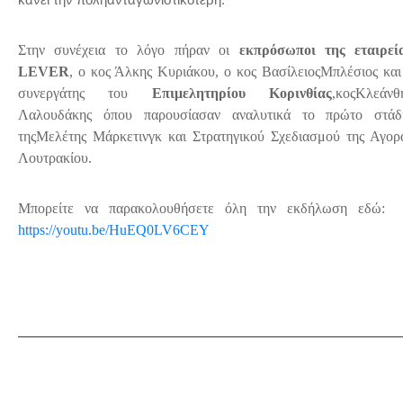
Στην συνέχεια το λόγο πήραν οι
εκπρόσωποι της εταιρεί
LEVER
,
o
κος Άλκης Κυριάκου,
o
κος ΒασίλειοςΜπλέσιος και
συνεργάτης του
Επιμελητηρίου Κορινθίας
,κοςΚλεάνθ
Λαλουδάκης όπου παρουσίασαν αναλυτικά το πρώτο στάδ
τηςΜελέτης Μάρκετινγκ και Στρατηγικού Σχεδιασμού της Αγορ
Λουτρακίου.
Μπορείτε να παρακολουθήσετε όλη την εκδήλωση εδώ:
https://youtu.be/HuEQ0LV6CEY
_____________________________________________________