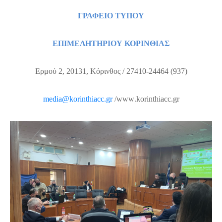
ΓΡΑΦΕΙΟ ΤΥΠΟΥ
ΕΠΙΜΕΛΗΤΗΡΙΟΥ ΚΟΡΙΝΘΙΑΣ
Ερμού 2, 20131, Κόρινθος / 27410-24464 (937)
media
@
korinthiacc
.
gr
/
www
.
korinthiacc
.
gr