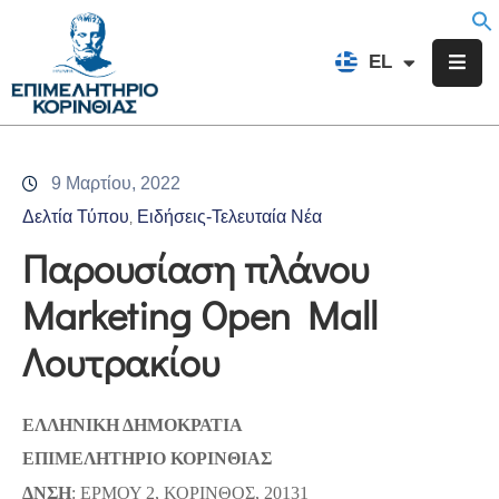
EN
EL
FR
Επιμελητήριο
Ενημέρωση
9 Μαρτίου, 2022
Υπηρεσίες
Δελτία Τύπου
Ειδήσεις-Τελευταία Νέα
‚
Προγράμματα
Παρουσίαση πλάνου
&
Marketing Open Mall
Δράσεις
Λουτρακίου
Εκδηλώσεις
Επικοινωνία
ΕΛΛΗΝΙΚΗ ΔΗΜΟΚΡΑΤΙΑ
ΕΠΙΜΕΛΗΤΗΡΙΟ ΚΟΡΙΝΘΙΑΣ
ΔΝΣΗ
: ΕΡΜΟΥ 2, ΚΟΡΙΝΘΟΣ, 20131