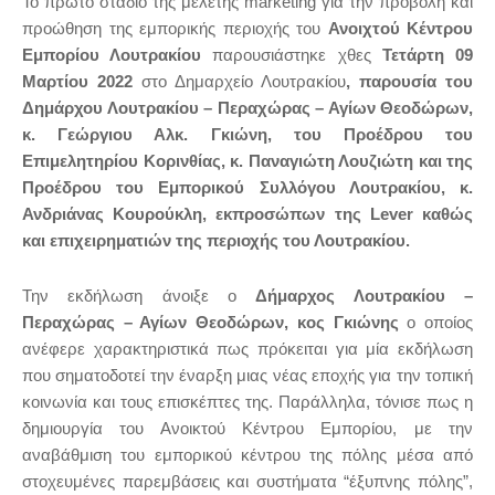
Το πρώτο στάδιο της μελέτης
marketing
για την προβολή και
προώθηση της εμπορικής περιοχής του
Ανοιχτού Κέντρου
Εμπορίου Λουτρακίου
παρουσιάστηκε χθες
Τετάρτη 09
Μαρτίου 2022
στο Δημαρχείο Λουτρακίου
, παρουσία του
Δημάρχου Λουτρακίου – Περαχώρας – Αγίων Θεοδώρων,
κ. Γεώργιου Αλκ. Γκιώνη, του Προέδρου του
Επιμελητηρίου Κορινθίας, κ. Παναγιώτη Λουζιώτη και της
Προέδρου του Εμπορικού Συλλόγου Λουτρακίου, κ.
Ανδριάνας Κουρούκλη, εκπροσώπων της
Lever
καθώς
και επιχειρηματιών της περιοχής του Λουτρακίου.
Την εκδήλωση άνοιξε ο
Δήμαρχος Λουτρακίου –
Περαχώρας – Αγίων Θεοδώρων, κος Γκιώνης
ο οποίος
ανέφερε χαρακτηριστικά πως πρόκειται για μία εκδήλωση
που σηματοδοτεί την έναρξη μιας νέας εποχής για την τοπική
κοινωνία και τους επισκέπτες της. Παράλληλα, τόνισε πως η
δημιουργία του Ανοικτού Κέντρου Εμπορίου, με την
αναβάθμιση του εμπορικού κέντρου της πόλης μέσα από
στοχευμένες παρεμβάσεις και συστήματα “έξυπνης πόλης”,