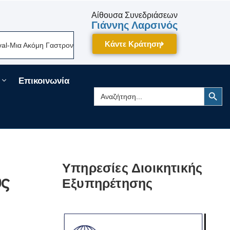
Αίθουσα Συνεδριάσεων
Γιάννης Λαρσινός
Κάντε Κράτηση
ια Ακόμη Γαστρονομική Γιορτή Της Πελοποννήσου Δίνει Ραντεβού Τον Σε
Επικοινωνία
Search Button
Search
for:
Υπηρεσίες Διοικητικής
ύς
Εξυπηρέτησης