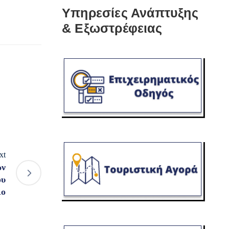
Υπηρεσίες Ανάπτυξης
& Εξωστρέφειας
xt
ών
ου
ιο