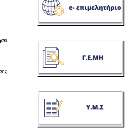
σει.
ης 