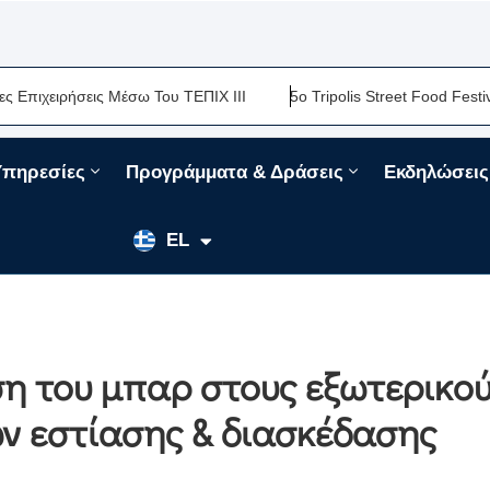
ειρήσεις Μέσω Του ΤΕΠΙΧ ΙΙΙ
5ο Tripolis Street Food Festival-Μ
Υπηρεσίες
Προγράμματα & Δράσεις
Εκδηλώσεις
EN
EL
FR
ήση του μπαρ στους εξωτερικο
 εστίασης & διασκέδασης