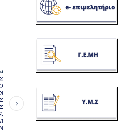
xt
Σ
Ο
Ν
Σ
Σ
,
Ι
Ν