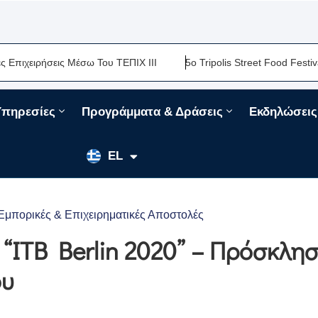
ειρήσεις Μέσω Του ΤΕΠΙΧ ΙΙΙ
5ο Tripolis Street Food Festival-Μ
Υπηρεσίες
Προγράμματα & Δράσεις
Εκδηλώσεις
EN
EL
FR
Εμπορικές & Επιχειρηματικές Αποστολές
 “ITB Berlin 2020” – Πρόσκλη
ου