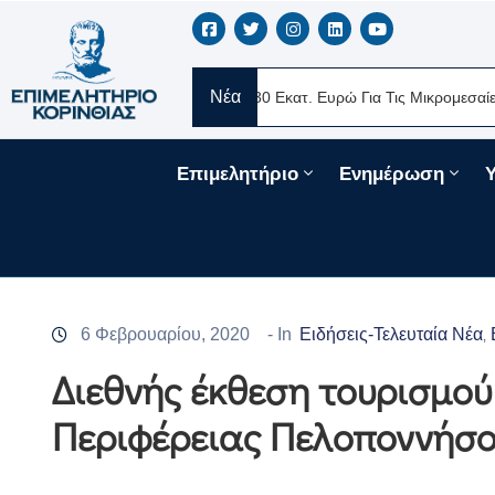
Νέα
ERE Ελλάς
Νέα Δάνεια 330 Εκατ. Ευρώ Για Τις Μικρομεσαίες Επιχ
Επιμελητήριο
Ενημέρωση
6 Φεβρουαρίου, 2020
- In
Ειδήσεις-Τελευταία Νέα
‚
Διεθνής έκθεση τουρισμού
Περιφέρειας Πελοποννήσ