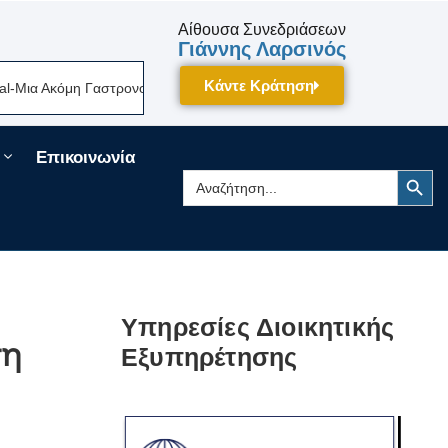
Αίθουσα Συνεδριάσεων
Γιάννης Λαρσινός
Κάντε Κράτηση
ια Ακόμη Γαστρονομική Γιορτή Της Πελοποννήσου Δίνει Ραντεβού Τον Σεπ
Επικοινωνία
Search Button
Search
for:
Υπηρεσίες Διοικητικής
ση
Εξυπηρέτησης