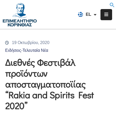
EN
EL
FR
Επιμελητήριο
Ενημέρωση
19 Οκτωβρίου, 2020
Υπηρεσίες
Ειδήσεις-Τελευταία Νέα
Προγράμματα
Διεθνές Φεστιβάλ
&
προϊόντων
Δράσεις
αποσταγματοποϊίας
Εκδηλώσεις
“Rakia and Spirits Fest
Επικοινωνία
2020”