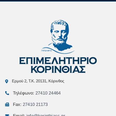
Ερμού 2, Τ.Κ. 20131, Κόρινθος
Τηλέφωνο:
27410 24464
Fax:
27410 21173
Email:
info@korinthiacc.gr