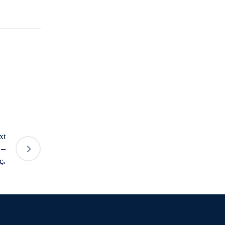
xt
 –
ς.