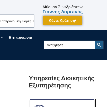
Αίθουσα Συνεδριάσεων
Γιάννης Λαρσινός
Κάντε Κράτηση
νομική Γιορτή Της Πελοποννήσου Δίνει Ραντεβού Τον Σεπτέμβριο Στην Τ
Επικοινωνία
Search Button
Search
for:
Υπηρεσίες Διοικητικής
Εξυπηρέτησης