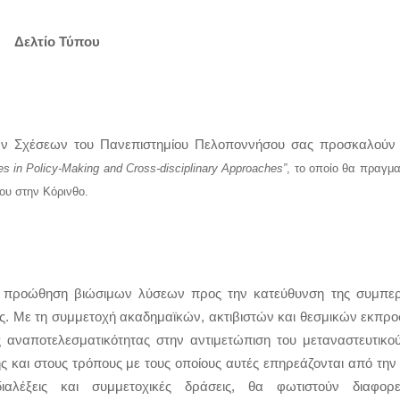
Δελτίο Τύπου
θνών Σχέσεων του Πανεπιστημίου Πελοποννήσου σας προσκαλούν σ
sues in Policy-Making and Cross-disciplinary Approaches”
, το οποίο θα πραγματ
ου στην Κόρινθο. 
αι προώθηση βιώσιμων λύσεων προς την κατεύθυνση της συμπερ
ς. Με τη συμμετοχή ακαδημαϊκών, ακτιβιστών και θεσμικών εκπρ
ς αναποτελεσματικότητας στην αντιμετώπιση του μεταναστευτικού
 και στους τρόπους με τους οποίους αυτές επηρεάζονται από την
λέξεις και συμμετοχικές δράσεις, θα φωτιστούν διαφορετ