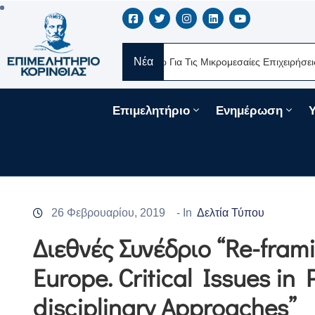
Νέα
Νέα Δάνεια 330 Εκατ. Ευρώ Για Τις Μικρομεσαίες Επιχειρήσεις Μέσω 
Επιμελητήριο
Ενημέρωση
26 Φεβρουαρίου, 2019
- In
Δελτία Τύπου
Διεθνές Συνέδριο “Re-frami
Europe. Critical Issues in
disciplinary Approaches”