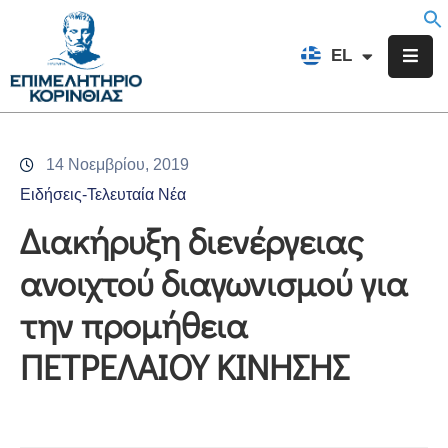
EN
EL
FR
Επιμελητήριο
Ενημέρωση
14 Νοεμβρίου, 2019
Υπηρεσίες
Ειδήσεις-Τελευταία Νέα
Προγράμματα
Διακήρυξη διενέργειας
&
ανοιχτού διαγωνισμού για
Δράσεις
την προμήθεια
Εκδηλώσεις
ΠΕΤΡΕΛΑΙΟΥ ΚΙΝΗΣΗΣ
Επικοινωνία