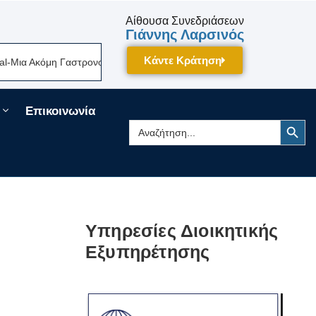
Αίθουσα Συνεδριάσεων
Γιάννης Λαρσινός
Κάντε Κράτηση
α Ακόμη Γαστρονομική Γιορτή Της Πελοποννήσου Δίνει Ραντεβού Τον Σεπ
Επικοινωνία
Search Button
Search
for:
Υπηρεσίες Διοικητικής
Εξυπηρέτησης