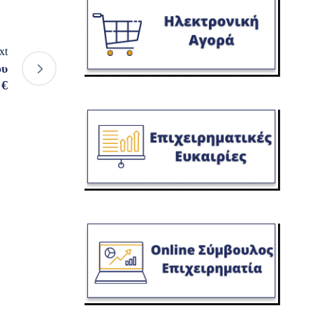
xt
ου
 €