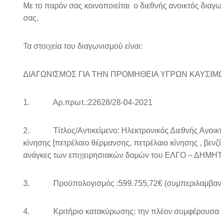
Με το παρόν σας κοινοποιείται ο διεθνής ανοικτός δια
σας.
Τα στοιχεία του διαγωνισμού είναι:
ΔΙΑΓΩΝΙΣΜΟΣ ΓΙΑ ΤΗΝ ΠΡΟΜΗΘΕΙΑ ΥΓΡΩΝ ΚΑΥΣΙ
1. Αρ.πρωτ.:22628/28-04-2021
2. Τίτλος/Αντικείμενο: Ηλεκτρονικός Διεθνής Ανοικτ
κίνησης [πετρέλαιο θέρμανσης, πετρέλαιο κίνησης , βενζ
ανάγκες των επιχειρησιακών δομών του ΕΛΓΟ – ΔΗΜΗΤΡΑ
3. Προϋπολογισμός :599.755,72€ (συμπεριλαμβανομ
4. Κριτήριο κατακύρωσης: την πλέον συμφέρουσα απ