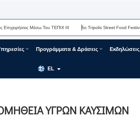
ιρήσεις Μέσω Του ΤΕΠΙΧ ΙΙΙ
5ο Tripolis Street Food Festival-Μι
Υπηρεσίες
Προγράμματα & Δράσεις
Εκδηλώσεις
EN
EL
FR
ΡΟΜΗΘΕΙΑ ΥΓΡΩΝ ΚΑΥΣΙΜΩΝ