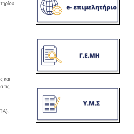
ητηρίου
ς και
α τις
ΠΑ),