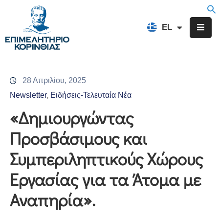
EN
EL
FR
Επιμελητήριο
Ενημέρωση
28 Απριλίου, 2025
Υπηρεσίες
Newsletter
Ειδήσεις-Τελευταία Νέα
‚
Προγράμματα
«Δημιουργώντας
&
Προσβάσιμους και
Δράσεις
Συμπεριληπτικούς Χώρους
Εκδηλώσεις
Εργασίας για τα Άτομα με
Επικοινωνία
Αναπηρία».