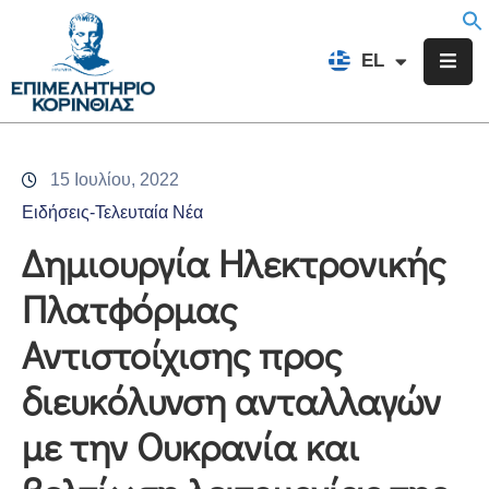
EN
EL
FR
Επιμελητήριο
Ενημέρωση
15 Ιουλίου, 2022
Υπηρεσίες
Ειδήσεις-Τελευταία Νέα
Προγράμματα
Δημιουργία Ηλεκτρονικής
&
Πλατφόρμας
Δράσεις
Αντιστοίχισης προς
Εκδηλώσεις
διευκόλυνση ανταλλαγών
Επικοινωνία
με την Ουκρανία και