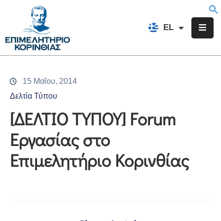
EN
EL
FR
Επιμελητήριο
Ενημέρωση
15 Μαΐου, 2014
Υπηρεσίες
Δελτία Τύπου
Προγράμματα
[ΔΕΛΤΙΟ ΤΥΠΟΥ] Forum
&
Εργασίας στο
Δράσεις
Επιμελητήριο Κορινθίας
Εκδηλώσεις
Επικοινωνία