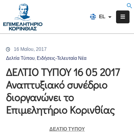
EN
EL
FR
Επιμελητήριο
Ενημέρωση
16 Μαΐου, 2017
Υπηρεσίες
Δελτία Τύπου
Ειδήσεις-Τελευταία Νέα
‚
Προγράμματα
ΔΕΛΤΙΟ ΤΥΠΟΥ 16 05 2017
&
Αναπτυξιακό συνέδριο
Δράσεις
διοργανώνει το
Εκδηλώσεις
Επιμελητήριο Κορινθίας
Επικοινωνία
ΔΕΛΤΙΟ ΤΥΠΟΥ