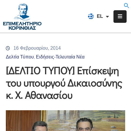
EN
EL
FR
Επιμελητήριο
Ενημέρωση
16 Φεβρουαρίου, 2014
Υπηρεσίες
Δελτία Τύπου
Ειδήσεις-Τελευταία Νέα
‚
Προγράμματα
[ΔΕΛΤΙΟ ΤΥΠΟΥ] Επίσκεψη
&
του υπουργού Δικαιοσύνης
Δράσεις
κ. Χ. Αθανασίου
Εκδηλώσεις
Επικοινωνία