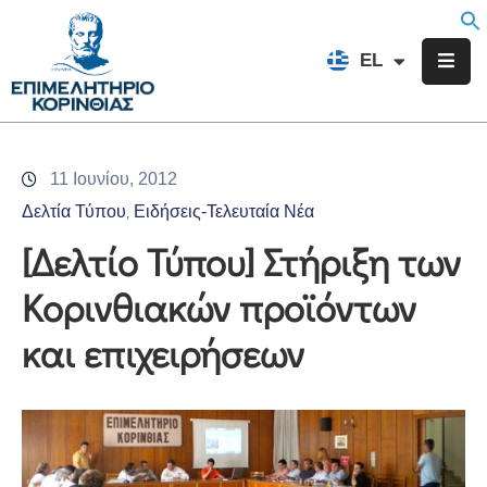
EN
EL
FR
Επιμελητήριο
Ενημέρωση
11 Ιουνίου, 2012
Υπηρεσίες
Δελτία Τύπου
Ειδήσεις-Τελευταία Νέα
‚
Προγράμματα
[Δελτίο Τύπου] Στήριξη των
&
Κορινθιακών προϊόντων
Δράσεις
και επιχειρήσεων
Εκδηλώσεις
Επικοινωνία