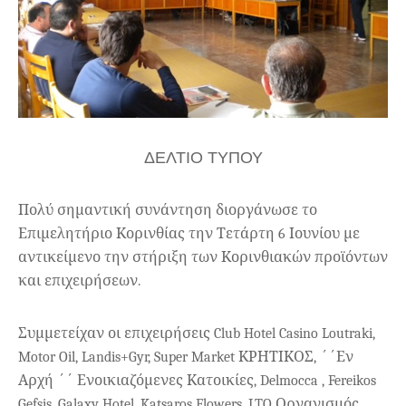
ΔΕΛΤΙΟ ΤΥΠΟΥ
Πολύ σημαντική συνάντηση διοργάνωσε το
Επιμελητήριο Κορινθίας την Τετάρτη 6 Ιουνίου με
αντικείμενο την στήριξη των Κορινθιακών προϊόντων
και επιχειρήσεων.
Συμμετείχαν οι επιχειρήσεις
Club
Hotel
Casino
Loutraki
,
Motor
Oil
,
Landis
+
Gyr
,
Super
Market
ΚΡΗΤΙΚΟΣ, ΄΄Εν
Αρχή ΄΄ Ενοικιαζόμενες Κατοικίες,
Delmocca
,
Fereikos
Gefsis
,
Galaxy
Hotel
,
Katsaros
Flowers
,
LTO
Οργανισμός