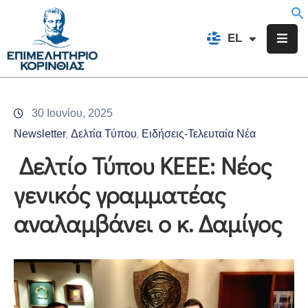
EN
EL
FR
Επιμελητήριο
Ενημέρωση
30 Ιουνίου, 2025
Υπηρεσίες
Newsletter
Δελτία Τύπου
Ειδήσεις-Τελευταία Νέα
‚
‚
Προγράμματα
Δελτίο Τύπου ΚΕΕΕ: Νέος
&
γενικός γραμματέας
Δράσεις
αναλαμβάνει ο κ. Δαμίγος
Εκδηλώσεις
Επικοινωνία