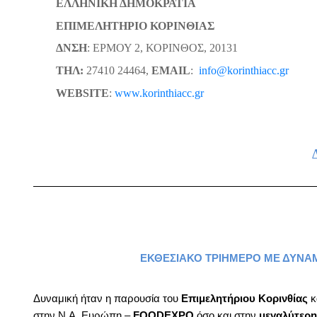
ΕΛΛΗΝΙΚΗ ΔΗΜΟΚΡΑΤΙΑ
ΕΠΙΜΕΛΗΤΗΡΙΟ ΚΟΡΙΝΘΙΑΣ
ΔΝΣΗ
: ΕΡΜΟΥ 2, ΚΟΡΙΝΘΟΣ, 20131
ΤΗΛ
:
27410 24464,
EMAIL
:
info@korinthiacc.gr
WEBSITE
:
www.korinthiacc.gr
ΕΚΘΕΣΙΑΚΟ ΤΡΙΗΜΕΡΟ ΜΕ ΔΥΝΑΜ
Δυναμική ήταν η παρουσία του
Επιμελητήριου Κορινθίας
κ
στην Ν.Α. Ευρώπη –
FOOD
EXPO
όσο και στην
μεγαλύτερη