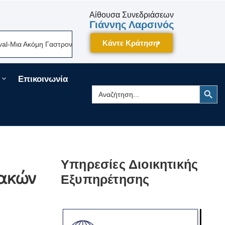
Αίθουσα Συνεδριάσεων
Γιάννης Λαρσινός
Κάντε Κράτηση
ια Ακόμη Γαστρονομική Γιορτή Της Πελοποννήσου Δίνει Ραντεβού Τον Σε
Επικοινωνία
Search Button
Search
for:
Υπηρεσίες Διοικητικής
ιακών
Εξυπηρέτησης