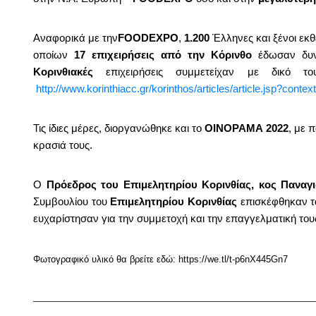
Αναφορικά με την
FOODEXPO
,
1.200
Έλληνες και ξένοι εκθ
οποίων
17
επιχειρήσεις από την Κόρινθο
έδωσαν δυν
Κορινθιακές
επιχειρήσεις συμμετείχαν με δικό τ
http://www.korinthiacc.gr/korinthos/articles/article.jsp?con
Τις ίδιες μέρες, διοργανώθηκε και το
ΟΙΝΟΡΑΜΑ 2022
, με 
κρασιά τους.
Ο
Πρόεδρος του Επιμελητηρίου Κορινθίας, κος Παναγ
Συμβουλίου του
Επιμελητηρίου Κορινθίας
επισκέφθηκαν τ
ευχαρίστησαν για την συμμετοχή και την επαγγελματική του
Φωτογραφικό υλικό θα βρείτε εδώ:
https://we.tl/t-p6nX445Gn7
__________________________________________________