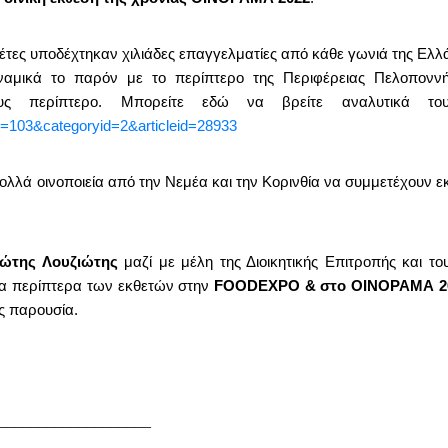
έτες υποδέχτηκαν χιλιάδες επαγγελματίες από κάθε γωνιά της Ελλ
αμικά το παρόν με το περίπτερο της Περιφέρειας Πελοπονν
ους περίπτερο.
Μπορείτε εδώ να βρείτε αναλυτικά του
text=103&categoryid=2&articleid=28933
πολλά οινοποιεία από την Νεμέα και την Κορινθία να συμμετέχουν ε
ιώτης Λουζιώτης
μαζί με μέλη της Διοικητικής Επιτροπής και του
α περίπτερα των εκθετών στην
FOODEXPO
& στο ΟΙΝΟΡΑΜΑ 2
ς παρουσία.
___________________