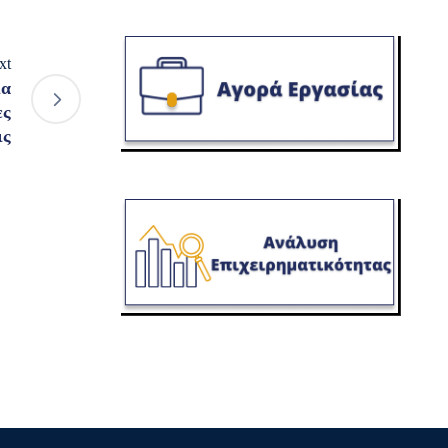
xt
ια
ες
ις