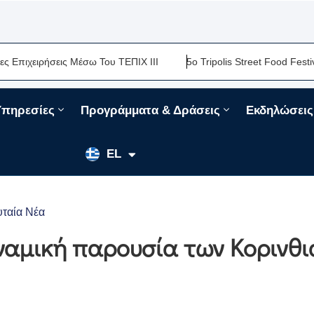
ειρήσεις Μέσω Του ΤΕΠΙΧ ΙΙΙ
5ο Tripolis Street Food Festival-Μ
Υπηρεσίες
Προγράμματα & Δράσεις
Εκδηλώσεις
EN
EL
FR
υταία Νέα
υναμική παρουσία των Κορινθ