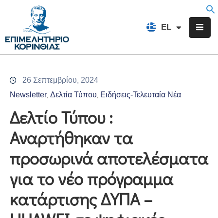
EN
EL
FR
Επιμελητήριο
Ενημέρωση
26 Σεπτεμβρίου, 2024
Υπηρεσίες
Newsletter
Δελτία Τύπου
Ειδήσεις-Τελευταία Νέα
‚
‚
Προγράμματα
Δελτίο Τύπου :
&
Αναρτήθηκαν τα
Δράσεις
προσωρινά αποτελέσματα
Εκδηλώσεις
για το νέο πρόγραμμα
Επικοινωνία
κατάρτισης ΔΥΠΑ –