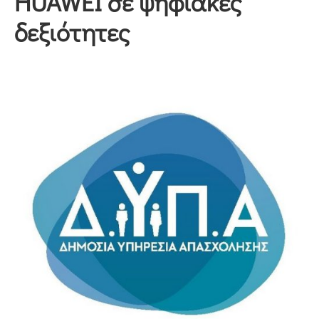
HUAWEI σε ψηφιακές
δεξιότητες