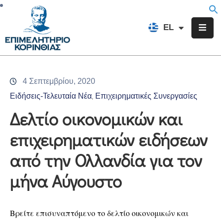
EN
EL
FR
Επιμελητήριο
Ενημέρωση
4 Σεπτεμβρίου, 2020
Υπηρεσίες
Ειδήσεις-Τελευταία Νέα
Επιχειρηματικές Συνεργασίες
‚
Προγράμματα
Δελτίο οικονομικών και
&
επιχειρηματικών ειδήσεων
Δράσεις
από την Ολλανδία για τον
Εκδηλώσεις
μήνα Αύγουστο
Επικοινωνία
Βρείτε επισυναπτόμενο το δελτίο οικονομικών και