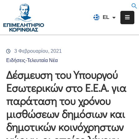
EN
EL
FR
Επιμελητήριο
Ενημέρωση
3 Φεβρουαρίου, 2021
Υπηρεσίες
Ειδήσεις-Τελευταία Νέα
Προγράμματα
Δέσμευση του Υπουργού
&
Εσωτερικών στο Ε.Ε.Α. για
Δράσεις
παράταση του χρόνου
Εκδηλώσεις
μισθώσεων δημόσιων και
Επικοινωνία
δημοτικών κοινόχρηστων