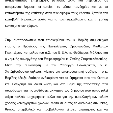
αντιμετωπίζουν επιχειρήσεις εστίασης αλλά και περίπτερα σε
ορισμένους Δήμους, οι οποίοι –εν μέσω πανδημίας και με τα
καταστήματα της εστίασης στην πλειοψηφία τους κλειστά- ζητούν την
καταβολή δημοτικών τελών για τα τραπεζοκαθίσματα και τη χρήση
κοινόχρηστων χώρων.
Στην αντιπροσωπεία που επισκέφθηκε τον κ. Βορίδη συμμετείχαν
επίσης ο Πρόεδρος της Πανελλήνιας Ομοσπονδίας Μισθωτών
Περιπτέρων και μέλος του Δ.Σ. του Ε.Ε.Α. κ. Θεόδωρος Μάλλιος και
ο νομικός συνεργάτης του Επιμελητηρίου κ. Στάθης Σταματελόπουλος.
Μετά την συνάντηση με τον Υπουργό Εσωτερικών, ο κ.
Χατζηθεοδοσίου δήλωσε: «Έγινε μία εποικοδομητική συζήτηση, ο κ.
Βορίδης έδειξε ιδιαίτερο ενδιαφέρον για τα ζητηματα που του θέσαμε
και ελπίζουμε να δοθεί λύση και στο θέμα της παράτασης των
συμβάσεων για τις μισθώσεις ακινήτων του δημοσίου που απασχολεί
πάρα πολλές επιχειρήσεις, αλλά και για την απαλλαγή των τελών
χρήσης κοινόχρηστων χώρων. Μέσα σε αυτές τις δύσκολες συνθήκες,
θεωρώ υπερβολικό να προβάλλονται τέτοιες απαιτήσεις και να