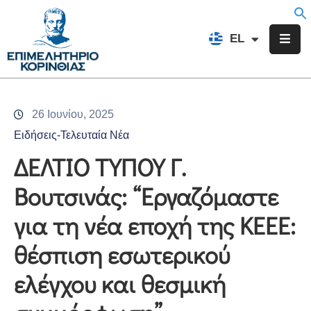
EN
EL
FR
Επιμελητήριο
Ενημέρωση
26 Ιουνίου, 2025
Υπηρεσίες
Ειδήσεις-Τελευταία Νέα
Προγράμματα
ΔΕΛΤΙΟ ΤΥΠΟΥ Γ.
&
Βουτσινάς: “Εργαζόμαστε
Δράσεις
για τη νέα εποχή της ΚΕΕΕ:
Εκδηλώσεις
θέσπιση εσωτερικού
Επικοινωνία
ελέγχου και θεσμική