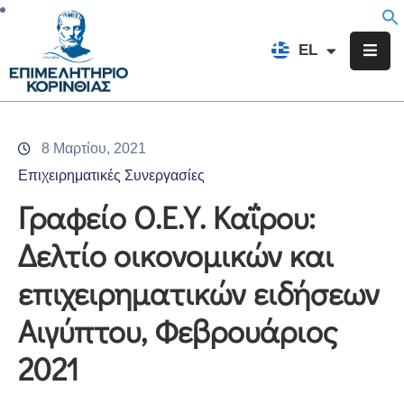
EN
EL
FR
Επιμελητήριο
Ενημέρωση
8 Μαρτίου, 2021
Υπηρεσίες
Επιχειρηματικές Συνεργασίες
Προγράμματα
Γραφείο Ο.Ε.Υ. Καΐρου:
&
Δελτίο οικονομικών και
Δράσεις
επιχειρηματικών ειδήσεων
Εκδηλώσεις
Αιγύπτου, Φεβρουάριος
Επικοινωνία
2021