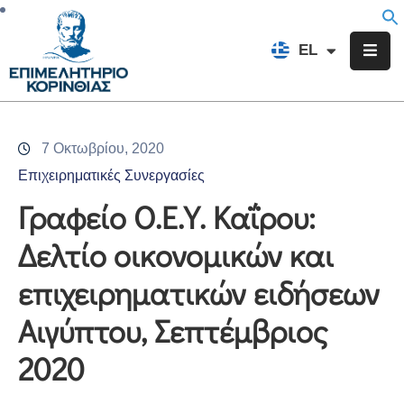
EN
EL
FR
Επιμελητήριο
Ενημέρωση
7 Οκτωβρίου, 2020
Υπηρεσίες
Επιχειρηματικές Συνεργασίες
Προγράμματα
Γραφείο Ο.Ε.Υ. Καΐρου:
&
Δελτίο οικονομικών και
Δράσεις
επιχειρηματικών ειδήσεων
Εκδηλώσεις
Αιγύπτου, Σεπτέμβριος
Επικοινωνία
2020