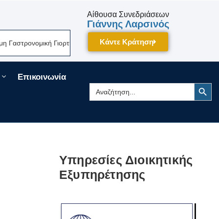
Αίθουσα Συνεδριάσεων
Γιάννης Λαρσινός
Κάντε Κράτηση
τρονομική Γιορτή Της Πελοποννήσου Δίνει Ραντεβού Τον Σεπτέμβριο Στη
Επικοινωνία
Search Button
Search
for:
Υπηρεσίες Διοικητικής
Εξυπηρέτησης