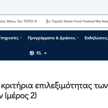
ω Του ΤΕΠΙΧ ΙΙΙ
5ο Tripolis Street Food Festival-Μια Ακόμη Γασ
Υπηρεσίες
Προγράμματα & Δράσεις
Εκδηλώσεις
EN
EL
FR
 κριτήρια επιλεξιμότητας των
 (μέρος 2)