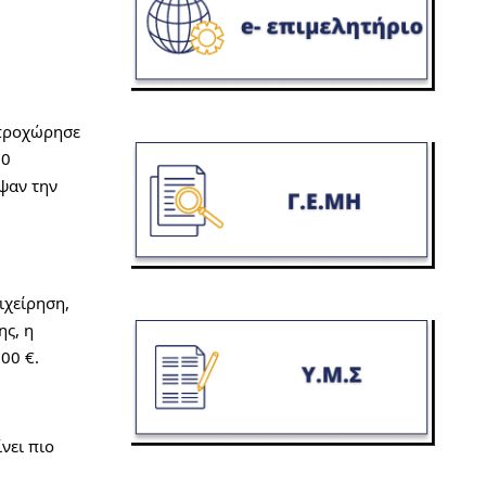
προχώρησε 
0 
ψαν την 
χείρηση, 
ς, η 
00 €.
ει πιο 