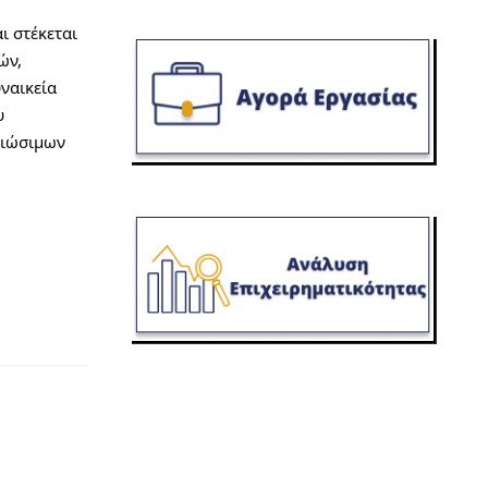
 στέκεται 
ν, 
αικεία 
 
ιώσιμων 