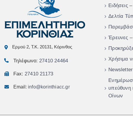
Ειδήσεις –
Δελτία Τύ
Παρεμβάσ
Έρευνες –
Ερμού 2, Τ.Κ. 20131, Κόρινθος
Προκηρύξε
Χρήσιμα ν
Τηλέφωνο:
27410 24464
Newsletter
Fax:
27410 21173
Ενημέρωση
Email:
info@korinthiacc.gr
υπεύθυνη
Οίνων