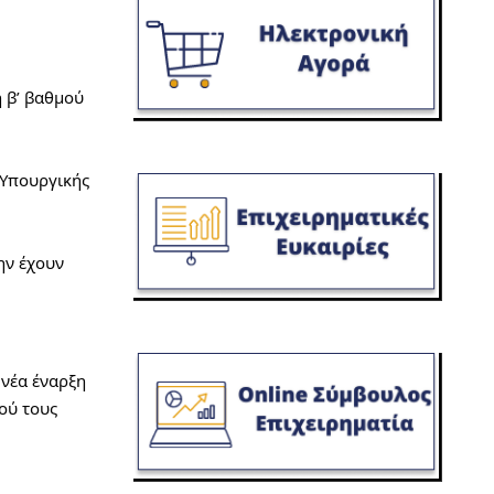
 β’ βαθμού 
Υπουργικής 
ν έχουν 
νέα έναρξη 
ύ τους 