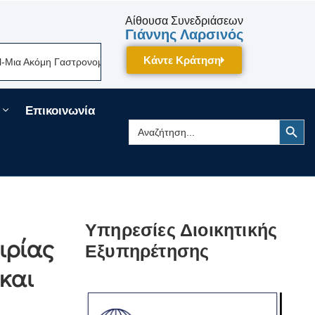
Αίθουσα Συνεδριάσεων
Γιάννης Λαρσινός
Κάντε Κράτηση
 Ακόμη Γαστρονομική Γιορτή Της Πελοποννήσου Δίνει Ραντεβού Τον Σεπτ
Επικοινωνία
Search Button
Search
for:
Υπηρεσίες Διοικητικής
ιρίας
Εξυπηρέτησης
και