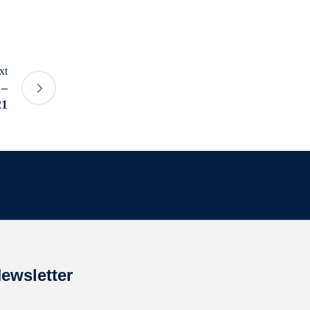
xt
 –
21
ewsletter