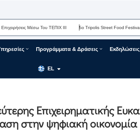
ρήσεις Μέσω Του ΤΕΠΙΧ ΙΙΙ
5ο Tripolis Street Food Festival-Μια
Υπηρεσίες
Προγράμματα & Δράσεις
Εκδηλώσεις
EN
EL
FR
ύτερης Επιχειρηματικής Ευκα
φαση στην ψηφιακή οικονομία 