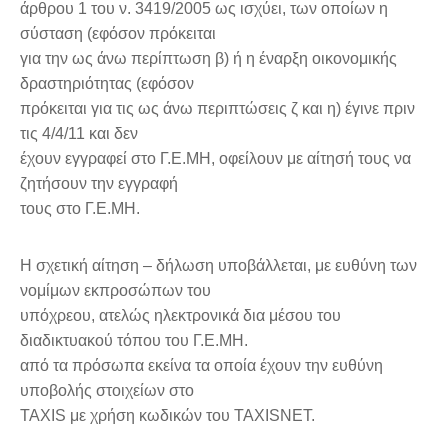
άρθρου 1 του ν. 3419/2005 ως ισχύει, των οποίων η
σύσταση (εφόσον πρόκειται
για την ως άνω περίπτωση β) ή η έναρξη οικονομικής
δραστηριότητας (εφόσον
πρόκειται για τις ως άνω περιπτώσεις ζ και η) έγινε πριν
τις 4/4/11 και δεν
έχουν εγγραφεί στο Γ.Ε.ΜΗ, οφείλουν με αίτησή τους να
ζητήσουν την εγγραφή
τους στο Γ.Ε.ΜΗ.
Η σχετική αίτηση – δήλωση υποβάλλεται, με ευθύνη των
νομίμων εκπροσώπων του
υπόχρεου, ατελώς ηλεκτρονικά δια μέσου του
διαδικτυακού τόπου του Γ.Ε.ΜΗ.
από τα πρόσωπα εκείνα τα οποία έχουν την ευθύνη
υποβολής στοιχείων στο
TAXIS με χρήση κωδικών του TAXISNET.