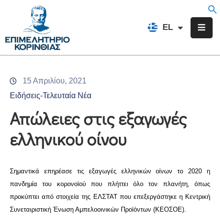
EN
EL
FR
Επιμελητήριο
Ενημέρωση
15 Απριλίου, 2021
Υπηρεσίες
Ειδήσεις-Τελευταία Νέα
Προγράμματα
Απώλειες στις εξαγωγές
&
ελληνικού οίνου
Δράσεις
Εκδηλώσεις
Σημαντικά επηρέασε τις εξαγωγές ελληνικών οίνων το 2020 η
Επικοινωνία
πανδημία του κορονοϊού που πλήττει όλο τον πλανήτη, όπως
προκύπτει από στοιχεία της ΕΛΣΤΑΤ που επεξεργάστηκε η Κεντρική
Συνεταιριστική Ένωση Αμπελοοινικών Προϊόντων (ΚΕΟΣΟΕ).