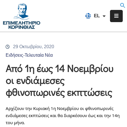
EN
EL
FR
Επιμελητήριο
Ενημέρωση
29 Οκτωβρίου, 2020
Υπηρεσίες
Ειδήσεις-Τελευταία Νέα
Προγράμματα
Από 1η έως 14 Νοεμβρίου
&
οι ενδιάμεσες
Δράσεις
φθινοπωρινές εκπτώσεις
Εκδηλώσεις
Επικοινωνία
Αρχίζουν την Κυριακή 1η Νοεμβρίου οι φθινοπωρινές 
ενδιάμεσες εκπτώσεις και θα διαρκέσουν έως και την 14η 
του μήνα.