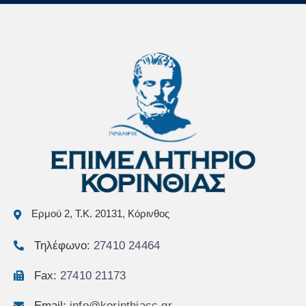
Ερμού 2, Τ.Κ. 20131, Κόρινθος
Τηλέφωνο:
27410 24464
Fax:
27410 21173
Email:
info@korinthiacc.gr