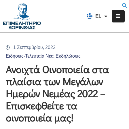
EN
EL
FR
Επιμελητήριο
Ενημέρωση
1 Σεπτεμβρίου, 2022
Υπηρεσίες
Ειδήσεις-Τελευταία Νέα
Εκδηλώσεις
‚
Προγράμματα
Ανοιχτά Οινοποιεία στα
&
πλαίσια των Μεγάλων
Δράσεις
Ημερών Νεμέας 2022 –
Εκδηλώσεις
Επισκεφθείτε τα
Επικοινωνία
οινοποιεία μας!