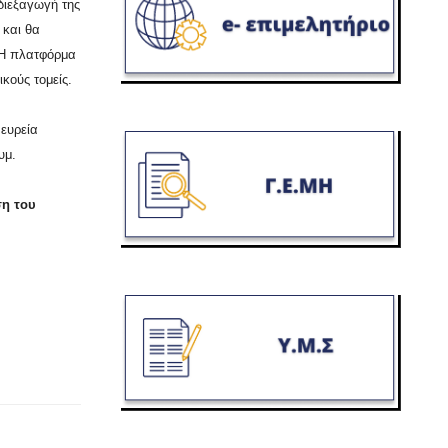
διεξαγωγή της
 και θα
 Η πλατφόρμα
κούς τομείς.
ευρεία
υμ.
ση του