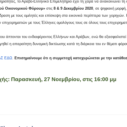
ηριότητες, το Αραβο-Ελληνικό Επιμελητήριο έχει τη χαρά να ανακοινώνει τη 
ού Οικονομικού Φόρουμ»
στις
8 & 9 Δεκεμβρίου 2020
, σε ψηφιακή μορφή,
δραση με τους ομιλητές και επίσκεψη στα εικονικά περίπτερα των χορηγών.
 επιχειρηματιών με τους Έλληνες ομολόγους τους σε όλους τους επιχειρηματι
που άπτονται του ενδιαφέροντος Ελλήνων και Αράβων, ενώ θα εξασφαλιστεί 
ηθεί η απαραίτητη δυναμική δικτύωσης κατά τη διάρκεια του εν θέματι φόρο
ΑΣ ΕΔΩ
.
Επισημαίνουμε ότι η συμμετοχή κατοχυρώνεται με την κατάθε
ς: Παρασκευή, 27 Νοεμβρίου, στις 16:00 μμ