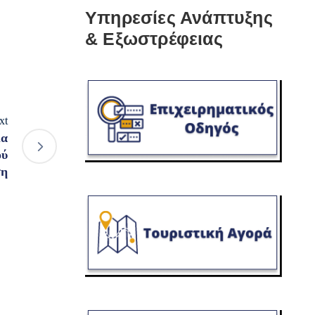
Υπηρεσίες Ανάπτυξης
& Εξωστρέφειας
xt
ια
ού
ση