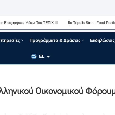
ιχειρήσεις Μέσω Του ΤΕΠΙΧ ΙΙΙ
5ο Tripolis Street Food Festival
Υπηρεσίες
Προγράμματα & Δράσεις
Εκδηλώσεις
EN
EL
FR
ληνικού Οικονομικού Φόρουμ”