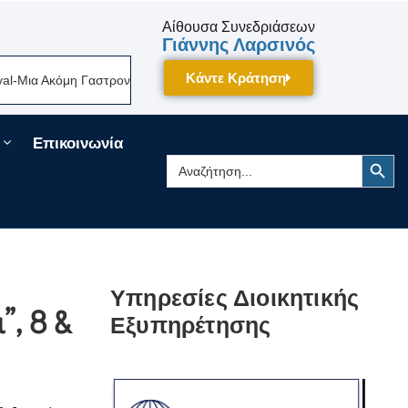
Αίθουσα Συνεδριάσεων
Γιάννης Λαρσινός
Κάντε Κράτηση
-Μια Ακόμη Γαστρονομική Γιορτή Της Πελοποννήσου Δίνει Ραντεβού Τον 
Επικοινωνία
Search Button
Search
for:
Υπηρεσίες Διοικητικής
, 8 &
Εξυπηρέτησης