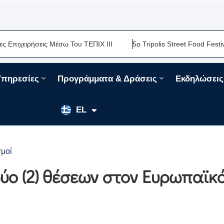
ειρήσεις Μέσω Του ΤΕΠΙΧ ΙΙΙ
5ο Tripolis Street Food Festival-Μ
Υπηρεσίες
Προγράμματα & Δράσεις
Εκδηλώσεις
EN
EL
FR
σμοί
ύο (2) θέσεων στον Ευρωπαϊκ