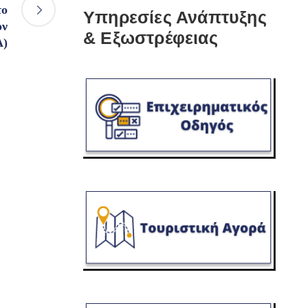
το
Υπηρεσίες Ανάπτυξης
ον
& Εξωστρέφειας
A)