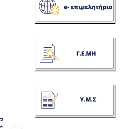
xt
ον