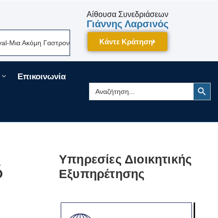
Αίθουσα Συνεδριάσεων
Γιάννης Λαρσινός
Κάντε Κράτηση
ια Ακόμη Γαστρονομική Γιορτή Της Πελοποννήσου Δίνει Ραντεβού Τον Σε
Επικοινωνία
Search Button
Search
for:
Υπηρεσίες Διοικητικής
ό
Εξυπηρέτησης