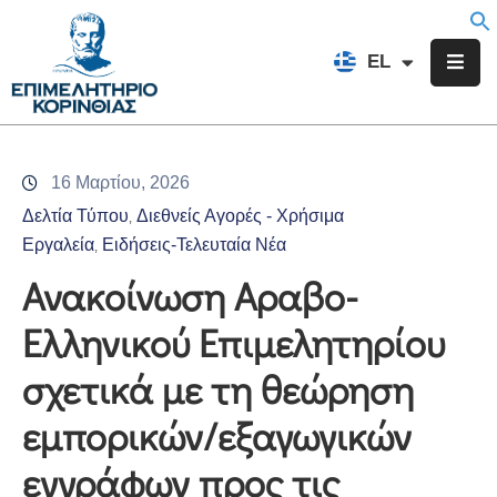
EN
EL
FR
Επιμελητήριο
Ενημέρωση
16 Μαρτίου, 2026
Υπηρεσίες
Δελτία Τύπου
Διεθνείς Αγορές - Χρήσιμα
‚
Προγράμματα
Εργαλεία
Ειδήσεις-Τελευταία Νέα
‚
&
Ανακοίνωση Αραβο-
Δράσεις
Ελληνικού Επιμελητηρίου
Εκδηλώσεις
σχετικά με τη θεώρηση
Επικοινωνία
εμπορικών/εξαγωγικών
εγγράφων προς τις