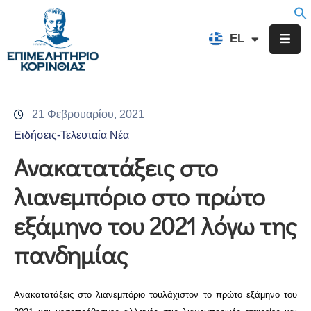
EN
EL
FR
Επιμελητήριο
Ενημέρωση
21 Φεβρουαρίου, 2021
Υπηρεσίες
Ειδήσεις-Τελευταία Νέα
Προγράμματα
Ανακατατάξεις στο
&
λιανεμπόριο στο πρώτο
Δράσεις
εξάμηνο του 2021 λόγω της
Εκδηλώσεις
πανδημίας
Επικοινωνία
Ανακατατάξεις στο λιανεμπόριο τουλάχιστον το πρώτο εξάμηνο του