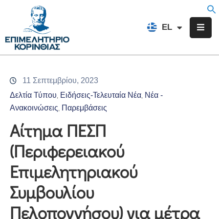
EN
EL
FR
Επιμελητήριο
Ενημέρωση
11 Σεπτεμβρίου, 2023
Υπηρεσίες
Δελτία Τύπου
Ειδήσεις-Τελευταία Νέα
Νέα -
‚
‚
Προγράμματα
Ανακοινώσεις
Παρεμβάσεις
‚
&
Αίτημα ΠΕΣΠ
Δράσεις
(Περιφερειακού
Εκδηλώσεις
Επιμελητηριακού
Επικοινωνία
Συμβουλίου
Πελοποννήσου) για μέτρα