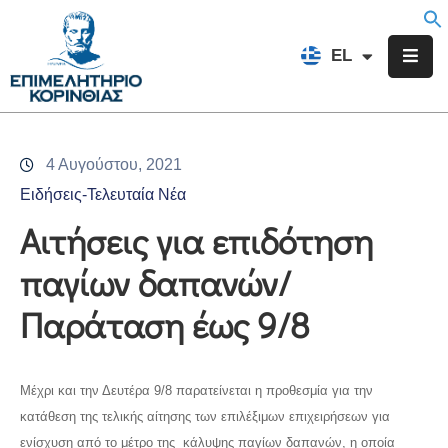
EN
EL
FR
Επιμελητήριο
Ενημέρωση
4 Αυγούστου, 2021
Υπηρεσίες
Ειδήσεις-Τελευταία Νέα
Προγράμματα
Αιτήσεις για επιδότηση
&
παγίων δαπανών/
Δράσεις
Παράταση έως 9/8
Εκδηλώσεις
Επικοινωνία
Μέχρι και την Δευτέρα 9/8 παρατείνεται η προθεσμία για την
κατάθεση της τελικής αίτησης των επιλέξιμων επιχειρήσεων για
ενίσχυση από το μέτρο της κάλυψης παγίων δαπανών, η οποία