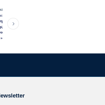
xt
υ:
νη
ής
ου
 »
ewsletter