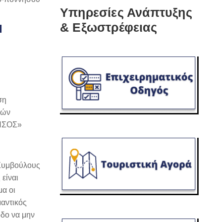
Υπηρεσίες Ανάπτυξης
& Εξωστρέφειας
Π
ση
κών
ΝΗΣΟΣ»
 Συμβούλους
είναι
μα οι
μαντικός
οδο να μην