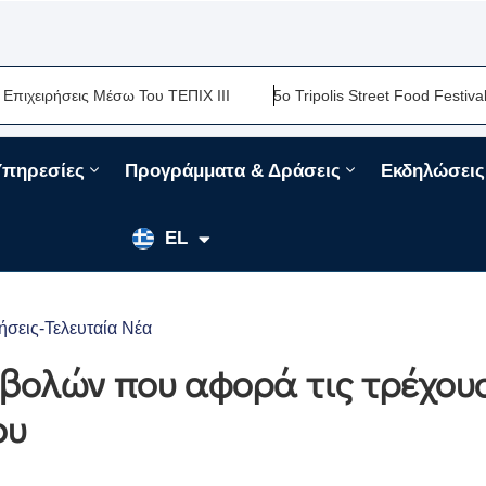
ήσεις Μέσω Του ΤΕΠΙΧ ΙΙΙ
5ο Tripolis Street Food Festival-Μια 
Υπηρεσίες
Προγράμματα & Δράσεις
Εκδηλώσεις
EN
EL
FR
ήσεις-Τελευταία Νέα
βολών που αφορά τις τρέχου
ου