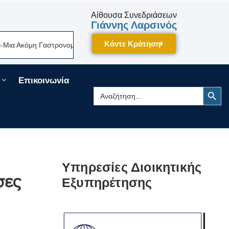
Αίθουσα Συνεδριάσεων
Γιάννης Λαρσινός
Κάντε Κράτηση
Ακόμη Γαστρονομική Γιορτή Της Πελοποννήσου Δίνει Ραντεβού Τον Σεπτέ
Επικοινωνία
Search Button
Search
for:
Υπηρεσίες Διοικητικής
σες
Εξυπηρέτησης