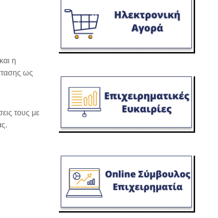
και η
άτασης ως
εις τους με
ς.