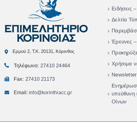
Ειδήσεις –
Δελτία Τύ
Παρεμβάσ
Έρευνες –
Ερμού 2, Τ.Κ. 20131, Κόρινθος
Προκηρύξε
Χρήσιμα ν
Τηλέφωνο:
27410 24464
Newsletter
Fax:
27410 21173
Ενημέρωση
Email:
info@korinthiacc.gr
υπεύθυνη
Οίνων