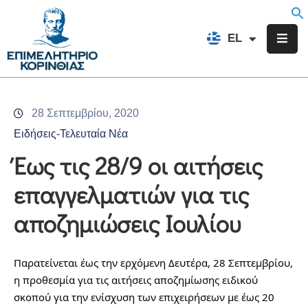
EN
EL
FR
Επιμελητήριο
Ενημέρωση
28 Σεπτεμβρίου, 2020
Υπηρεσίες
Ειδήσεις-Τελευταία Νέα
Προγράμματα
Έως τις 28/9 οι αιτήσεις
&
επαγγελματιών για τις
Δράσεις
αποζημιώσεις Ιουλίου
Εκδηλώσεις
Επικοινωνία
Παρατείνεται έως την ερχόμενη Δευτέρα, 28 Σεπτεμβρίου, 
η προθεσμία για τις αιτήσεις αποζημίωσης ειδικού 
σκοπού για την ενίσχυση των επιχειρήσεων με έως 20 