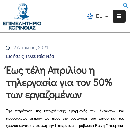
EN
EL
FR
Επιμελητήριο
Ενημέρωση
2 Απριλίου, 2021
Υπηρεσίες
Ειδήσεις-Τελευταία Νέα
Προγράμματα
Έως τέλη Απριλίου η
&
τηλεργασία για τον 50%
Δράσεις
των εργαζομένων
Εκδηλώσεις
Επικοινωνία
Την παράταση της υποχρέωσης εφαρμογής των έκτακτων και
προσωρινών μέτρων ως προς την οργάνωση του τόπου και του
χρόνου εργασίας σε όλη την Επικράτεια, προβλέπει Κοινή Υπουργική