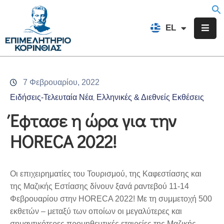
EN
EL
FR
Επιμελητήριο
Ενημέρωση
7 Φεβρουαρίου, 2022
Υπηρεσίες
Ειδήσεις-Τελευταία Νέα
Ελληνικές & Διεθνείς Εκθέσεις
‚
Προγράμματα
Έφτασε η ώρα για την
&
HORECA 2022!
Δράσεις
Εκδηλώσεις
Οι επιχειρηματίες του Τουρισμού, της Καφεστίασης και
Επικοινωνία
της Μαζικής Εστίασης δίνουν ξανά ραντεβού 11-14
Φεβρουαρίου στην HORECA 2022! Με τη συμμετοχή 500
εκθετών – μεταξύ των οποίων οι μεγαλύτερες και
σημαντικότερες προμηθευτικές εταιρείες της Μαζικής