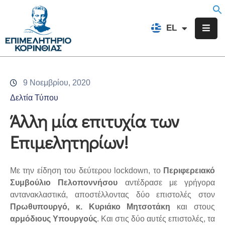
EN
EL
FR
Επιμελητήριο
Ενημέρωση
9 Νοεμβρίου, 2020
Υπηρεσίες
Δελτία Τύπου
Προγράμματα
Άλλη μία επιτυχία των
&
Επιμελητηρίων!
Δράσεις
Εκδηλώσεις
Με την είδηση του δεύτερου lockdown, το
Περιφερειακό
Επικοινωνία
Συμβούλιο Πελοποννήσου
αντέδρασε με γρήγορα
αντανακλαστικά, αποστέλλοντας δύο επιστολές στον
Πρωθυπουργό, κ. Κυριάκο Μητσοτάκη
και στους
αρμόδιους Υπουργούς
. Και στις δύο αυτές επιστολές, τα