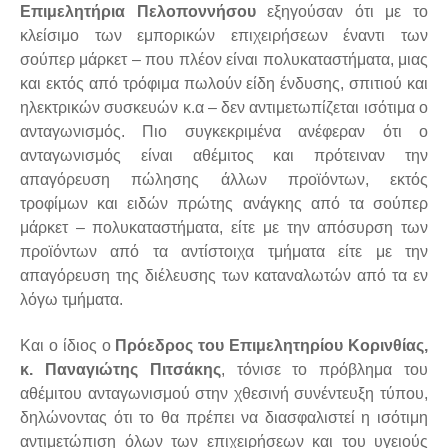
Επιμελητήρια Πελοποννήσου
εξηγούσαν ότι με το
κλείσιμο των εμπορικών επιχειρήσεων έναντι των
σούπερ μάρκετ – που πλέον είναι πολυκαταστήματα, μιας
και εκτός από τρόφιμα πωλούν είδη ένδυσης, σπιτιού και
ηλεκτρικών συσκευών κ.α – δεν αντιμετωπίζεται ισότιμα ο
ανταγωνισμός. Πιο συγκεκριμένα ανέφεραν ότι ο
ανταγωνισμός είναι αθέμιτος και πρότειναν την
απαγόρευση πώλησης άλλων προϊόντων, εκτός
τροφίμων και ειδών πρώτης ανάγκης από τα σούπερ
μάρκετ – πολυκαταστήματα, είτε με την απόσυρση των
προϊόντων από τα αντίστοιχα τμήματα είτε με την
απαγόρευση της διέλευσης των καταναλωτών από τα εν
λόγω τμήματα.
Και ο ίδιος ο
Πρόεδρος του Επιμελητηρίου Κορινθίας,
κ. Παναγιώτης Πιτσάκης
, τόνισε το πρόβλημα του
αθέμιτου ανταγωνισμού στην χθεσινή συνέντευξη τύπου,
δηλώνοντας ότι το θα πρέπει να διασφαλιστεί η ισότιμη
αντιμετώπιση όλων των επιχειρήσεων και του υγειούς