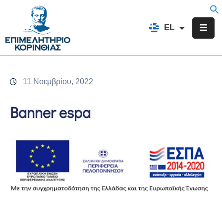
EN
EL
FR
Επιμελητήριο
Ενημέρωση
11 Νοεμβρίου, 2022
Υπηρεσίες
Banner espa
Προγράμματα
&
Δράσεις
Εκδηλώσεις
Επικοινωνία