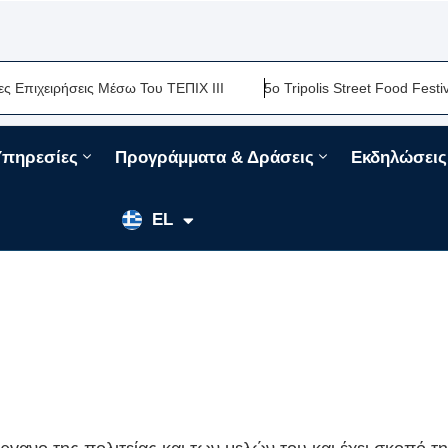
ειρήσεις Μέσω Του ΤΕΠΙΧ ΙΙΙ
5ο Tripolis Street Food Festival-Μ
Υπηρεσίες
Προγράμματα & Δράσεις
Εκδηλώσεις
EN
EL
FR