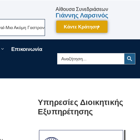
Αίθουσα Συνεδριάσεων
Γιάννης Λαρσινός
Κάντε Κράτηση
ια Ακόμη Γαστρονομική Γιορτή Της Πελοποννήσου Δίνει Ραντεβού Τον Σε
Επικοινωνία
Search Button
Search
for:
Υπηρεσίες Διοικητικής
Εξυπηρέτησης