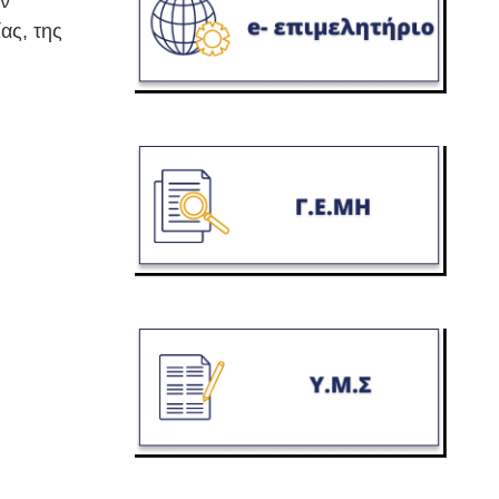
ην
ας, της